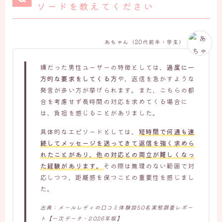
ソードを教えてください
あちゃん（20代前半・学生）
嫌だった男性ユーザーの特徴としては、
過度に一
方的な要求をしてくる方
や、返信を急かすような
発言が多い方が挙げられます。また、こちらの都
合を考慮せず長時間の対応を求めてくる場合に
は、負担を感じることがありました。
具体的なエピソードとしては、
短時間で何通も連
続してメッセージを送ってきて返信を強く求めら
れたことがあり、他の対応との両立が難しくなっ
た経験があります。
その際は無理のない範囲で対
応しつつ、距離感を保つことの重要性を感じまし
た。
出典：メールレディの口コミ体験談50名実態調査レポー
ト【一次データ・2026年版】