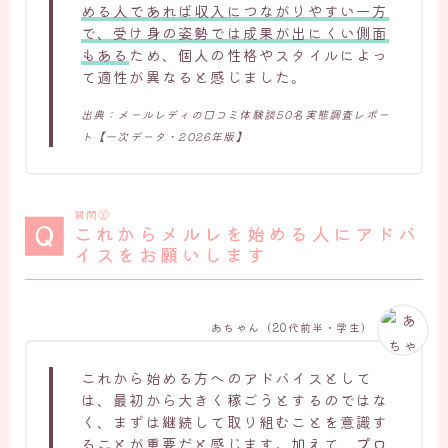
める人であれば収入につながりやすい一方
で、受け身の姿勢では成果が出にくい側面
もある
ため、個人の性格やスタイルによっ
て適性が異なると感じました。
出典：メールレディの口コミ体験談50名実態調査レポー
ト【一次データ・2026年版】
質問⑯
これからメルレを始める人にアドバ
イスをお願いします
あちゃん（20代前半・学生）
これから始める方へのアドバイスとして
は、最初から大きく稼ごうとするのではな
く、まずは継続して取り組むことを意識す
ることが重要だと感じます。加えて、
プロ