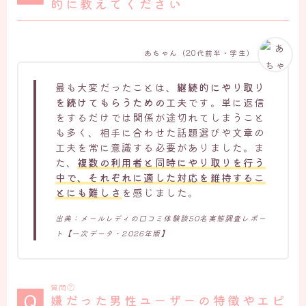
的に教えてください
あちゃん（20代前半・学生）
最も大変だったことは、
継続的にやり取り
を続けてもらうための工夫
です。単に返信
をするだけでは関係が途切れてしまうこと
も多く、相手に合わせた話題選びや文章の
工夫を常に意識する必要がありました。ま
た、
複数の利用者と同時にやり取りを行う
中で、それぞれに適した対応を維持するこ
とにも難しさ
を感じました。
出典：メールレディの口コミ体験談50名実態調査レポー
ト【一次データ・2026年版】
質問⑦
嫌だった男性ユーザーの特徴やエピ