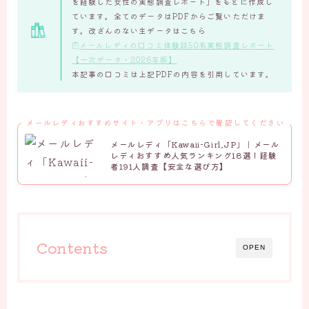
を経験した女性の実態調査レポート」をもとに作成し
ています。全てのデータはPDFからご覧いただけま
す。改ざんのない生データはこちら
メールレディの口コミ体験談50名実態調査レポート
【一次データ・2026年版】
本記事の口コミは上記PDFの内容を引用しています。
メールレディおすすめサイト・アプリはこちらで確認してください
メールレディ「Kawaii-Girl.JP」｜メール
レディおすすめ人気ランキング18選！経験
者191人調査【安全な選び方】
Contents
OPEN