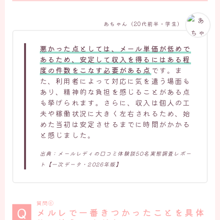
あちゃん（20代前半・学生）
悪かった点としては、メール単価が低めで
あるため、安定して収入を得るにはある程
度の件数をこなす必要がある点
です。ま
た、利用者によって対応に気を遣う場面も
あり、精神的な負担を感じることがある点
も挙げられます。さらに、収入は個人の工
夫や稼働状況に大きく左右されるため、始
めた当初は安定させるまでに時間がかかる
と感じました。
出典：メールレディの口コミ体験談50名実態調査レポー
ト【一次データ・2026年版】
質問⑥
メルレで一番きつかったことを具体