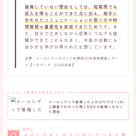
後悔していない理由としては、短期間でも
収入を得ることができた点に加え、相手に
合わせたコミュニケーションの取り方や時
間管理の重要性を実感できたため
です。ま
た、自分で工夫しながら成果につなげる経
験ができたことも大きく、今後の活動にも
活かせる学びが得られたと感じています。
出典：メールレディの口コミ体験談50名実態調査レポー
ト【一次データ・2026年版】
メルレで後悔する理由はこちら
メールレディで後悔した人は12％だけ！191
人調査でわかった残り88％の後悔しなかっ
た理由
質問⑬
メルレはどんな人に向いていると思