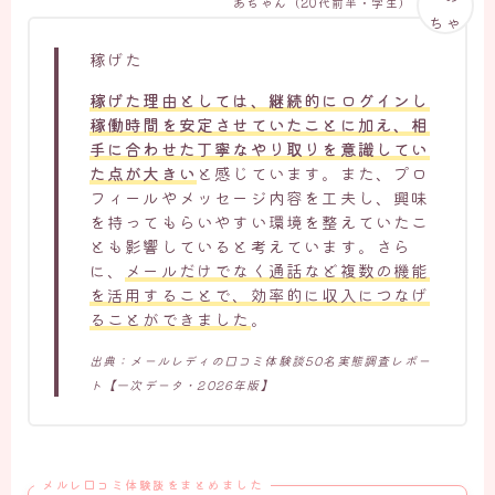
あちゃん（20代前半・学生）
稼げた
稼げた理由としては、継続的にログインし
稼働時間を安定させていたことに加え、相
手に合わせた丁寧なやり取りを意識してい
た点が大きい
と感じています。また、プロ
フィールやメッセージ内容を工夫し、興味
を持ってもらいやすい環境を整えていたこ
とも影響していると考えています。さら
に、
メールだけでなく通話など複数の機能
を活用することで、効率的に収入につなげ
ることができました
。
出典：メールレディの口コミ体験談50名実態調査レポー
ト【一次データ・2026年版】
メルレ口コミ体験談をまとめました