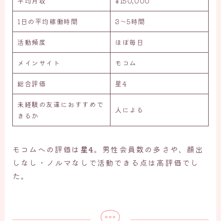
平均月収
¥150,000
1日の平均稼働時間
3〜5時間
活動頻度
ほぼ毎日
メインサイト
モコム
総合評価
星4
未経験の友達におすすめで
人による
きるか
モコムへの評価は
星4
。男性会員数の多さや、顔出
しなし・ノルマなしで活動できる点は高評価でし
た。