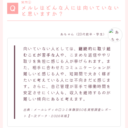
質問⑭
メルレはどんな人には向いていない
と思いますか？
あちゃん（20代前半・学生）
向いていない人としては、
継続的に取り組
むことが苦手な人
や、こまめな返信ややり
取りを負担に感じる人が挙げられます。ま
た、相手に合わせたコミュニケーションが
難しいと感じる人や、短期間で大きく稼ぎ
たいと考えている人には不向きだと感じま
す。さらに、自己管理が苦手で稼働時間を
安定させにくい人も、収入を維持するのが
難しい傾向にあると考えます。
出典：メールレディの口コミ体験談50名実態調査レポー
ト【一次データ・2026年版】