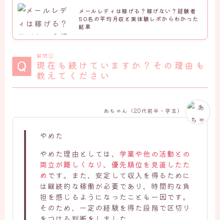
メールレディは稼げる？稼げない？経験者
50名の平均月収と実体験レポからわかった
結果
質問⑪
現在も続けていますか？その理由も
教えてください
あちゃん（20代前半・学生）
やめた
やめた理由としては、
学業や他の活動との
両立が難しくなり、優先順位を見直したた
め
です。また、安定して収入を得るために
は継続的な稼働が必要であり、時間的な負
担を感じるようになったことも一因です。
そのため、一定の経験を得た段階で区切り
をつける判断をしました。