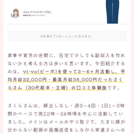
本記事はプロモーションを含みます。
家事や育児の合間に、在宅で少しでも副収入を作れ
ないかと考える方は多いと思います。今回紹介する
のは、
vi-vo(ビーボ)を使って3〜6ヶ月活動し、平
均月収22,000円・最高月収38,000円だった
さく
らさん（30代前半・主婦）の口コミ体験談
です。
さくらさんは、顔出しなし・週3〜4回・1日1〜3時
間のペースで夜22時〜24時頃を中心に活動してい
ました。メインはメールのやり取りで、たまに顔が
分からない範囲の画像送信をしながら常連さんへの