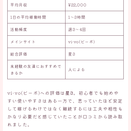
平均月収
¥22,000
1日の平均稼働時間
1〜3時間
活動頻度
週3〜4回
メインサイト
vi-vo(ビーボ)
総合評価
星3
未経験の友達におすすめで
人による
きるか
vi-vo(ビーボ)への評価は
星3
。初心者でも始めや
すい使いやすさはある一方で、思っていたほど安定
して稼げるわけではなく継続するには工夫や相性も
かなり必要だと感じていたことが口コミから読み取
れました。