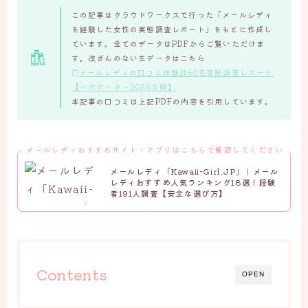
この記事はクラウドワークスで行った「メールレディ
を経験した女性の実態調査レポート」をもとに作成し
ています。全てのデータはPDFからご覧いただけま
す。改ざんのない生データはこちら
メールレディの口コミ体験談50名実態調査レポート
【一次データ・2026年版】
本記事の口コミは上記PDFの内容を引用しています。
メールレディおすすめサイト・アプリはこちらで確認してください
メールレディ「Kawaii-Girl.JP」｜メール
レディおすすめ人気ランキング18選！経験
者191人調査【安全な選び方】
Contents
OPEN