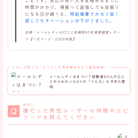
ことです。反応の良い人を見極めるまでに
時間がかかり、頑張って返信しても空振り
になる日が続くと、
時給換算でかなり低く
感じてモチベーションが下がりました
。
出典：メールレディの口コミ体験談50名実態調査レポー
ト【一次データ・2026年版】
メルレが感じる「きつさ」を実体験をもとに徹底解説！
メールレディはきつい？経験者50人の口コ
ミからわかった4つの「つらさ」とやめた理
由
質問⑦
嫌だった男性ユーザーの特徴やエピ
ソードを教えてください