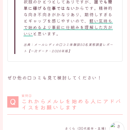
択肢のひとつとしてありですが、
誰でも簡
単に稼げる仕事ではない
からです。精神的
な向き不向きがかなりあり、期待しすぎる
とギャップを感じやすいので、
軽い気持ち
で始めるより事前に仕組みを理解した方が
いい
と思います。
出典：メールレディの口コミ体験談50名実態調査レポー
ト【一次データ・2026年版】
ぜひ他の口コミも見て検討してください！
質問⑯
これからメルレを始める人にアドバ
イスをお願いします
さくら（30代前半・主婦）