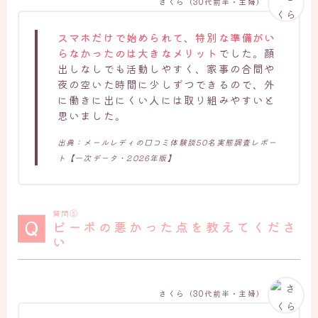
さくら（30代前半・主婦）
スマホだけで始められて、特別な準備がい
らなかったのは大きなメリット
でした。顔
出しなしでも活動しやすく、家事の合間や
夜の空いた時間に少しずつできるので、外
に働きに出にくい人には取り組みやすいと
思いました。
出典：メールレディの口コミ体験談50名実態調査レポー
ト【一次データ・2026年版】
質問⑤
ビーボの悪かった点を教えてくださ
い
さくら（30代前半・主婦）