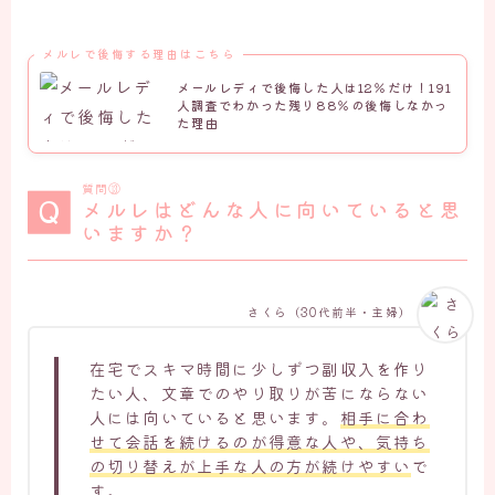
メルレで後悔する理由はこちら
メールレディで後悔した人は12％だけ！191
人調査でわかった残り88％の後悔しなかっ
た理由
質問⑬
メルレはどんな人に向いていると思
いますか？
さくら（30代前半・主婦）
在宅でスキマ時間に少しずつ副収入を作り
たい人、文章でのやり取りが苦にならない
人には向いていると思います。
相手に合わ
せて会話を続けるのが得意な人や、気持ち
の切り替えが上手な人の方が続けやすい
で
す。