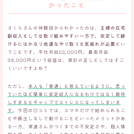
かったこと
さくらさんの体験談からわかったのは、
主婦の在宅
副収入としては取り組みやすい一方で、安定して続
けるにはかなり地道なやり取りと気疲れが必要
とい
うことです。平均月収22,000円、最高月収
38,000円という収益は、家計の足しとしてはすご
くいいですよね？
ただし、
本人も「普通」と答えているように、思っ
ていたほど簡単に安定収入になるわけではなく期待
しすぎるとギャップでストレスになってしまいま
す
。今回の口コミでは、スマホだけで始められるこ
とや顔出しなしで動けることといったメリットがあ
る一方、常連さんがつくまでの不安定さや、個人情