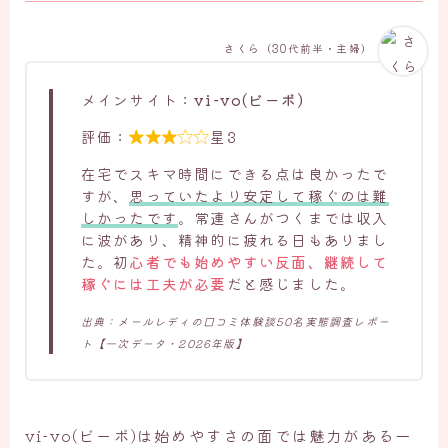
さくら（30代前半・主婦）
メインサイト：
vi-vo(ビーボ)
評価：
星3

在宅でスキマ時間にできる点は良かったで
すが、
思っていたより安定して稼ぐのは難
しかったです
。常連さんがつくまでは収入
に波があり、精神的に疲れる日もありまし
た。初
心者でも始めやすい反面、継続して
稼ぐには工夫が必要
だと感じました。
出典：メールレディの口コミ体験談50名実態調査レポー
ト【一次データ・2026年版】
vi-vo(ビーボ)は始めやすさの面では魅力がある一