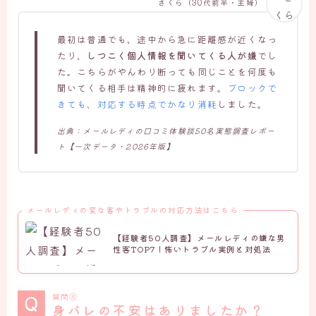
さくら（30代前半・主婦）
最初は普通でも、途中から急に距離感が近くなっ
たり、
しつこく個人情報を聞いてくる人が嫌
でし
た。こちらがやんわり断っても同じことを何度も
聞いてくる相手は精神的に疲れます。
ブロックで
きても、対応する時点でかなり消耗
しました。
出典：メールレディの口コミ体験談50名実態調査レポー
ト【一次データ・2026年版】
メールレディの変な客やトラブルの対応方法はこちら
【経験者50人調査】メールレディの嫌な男
性客TOP7！怖いトラブル実例と対処法
質問⑧
身バレの不安はありましたか？