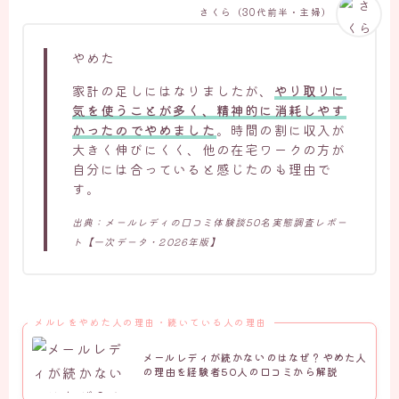
さくら（30代前半・主婦）
やめた
家計の足しにはなりましたが、
やり取りに
気を使うことが多く、精神的に消耗しやす
かったのでやめました
。時間の割に収入が
大きく伸びにくく、他の在宅ワークの方が
自分には合っていると感じたのも理由で
す。
出典：メールレディの口コミ体験談50名実態調査レポー
ト【一次データ・2026年版】
メルレをやめた人の理由・続いている人の理由
メールレディが続かないのはなぜ？やめた人
の理由を経験者50人の口コミから解説