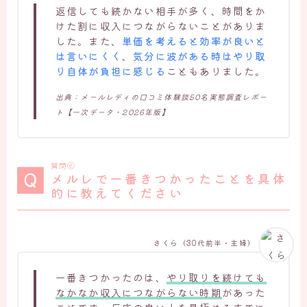
返信しても続かない相手が多く、時間をか
けた割に収入につながらないことがありま
した。また、
単価を考えると効率が良いと
は言いにくく、気分に波がある時はやり取
り自体が負担に感じる
こともありました。
出典：メールレディの口コミ体験談50名実態調査レポー
ト【一次データ・2026年版】
質問⑥
メルレで一番きつかったことを具体
的に教えてください
さくら（30代前半・主婦）
一番きつかったのは、
やり取りを続けても
なかなか収入につながらない時期
があった