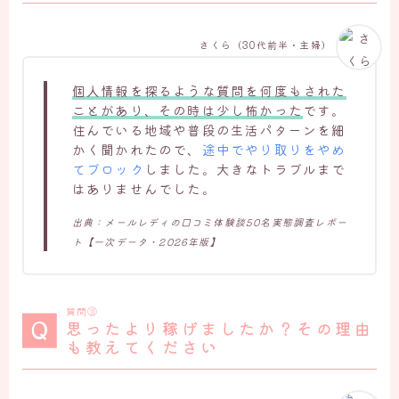
さくら（30代前半・主婦）
個人情報を探るような質問を何度もされた
ことがあり、その時は少し怖かった
です。
住んでいる地域や普段の生活パターンを細
かく聞かれたので、
途中でやり取りをやめ
てブロック
しました。大きなトラブルまで
はありませんでした。
出典：メールレディの口コミ体験談50名実態調査レポー
ト【一次データ・2026年版】
質問⑩
思ったより稼げましたか？その理由
も教えてください