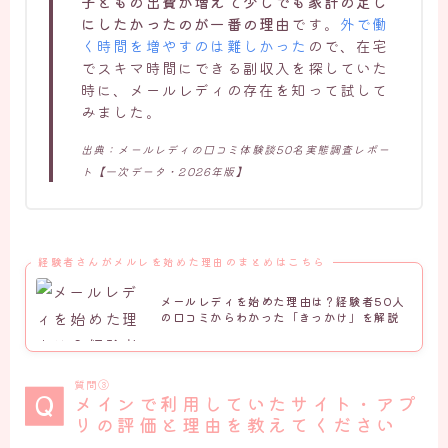
子どもの出費が増えて少しでも家計の足し
にしたかったのが一番の理由
です。
外で働
く時間を増やすのは難しかった
ので、在宅
でスキマ時間にできる副収入を探していた
時に、メールレディの存在を知って試して
みました。
出典：メールレディの口コミ体験談50名実態調査レポー
ト【一次データ・2026年版】
経験者さんがメルレを始めた理由のまとめはこちら
メールレディを始めた理由は？経験者50人
の口コミからわかった「きっかけ」を解説
質問③
メインで利用していたサイト・アプ
リの評価と理由を教えてください