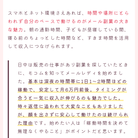
スマホとネット環境さえあれば、
時間や場所にとら
われず自分のペースで働けるのがメール副業の大き
な魅力
。朝の通勤時間、子どもが昼寝している間、
寝る前のちょっとした時間など、すきま時間を活用
して収入につなげられます。
日中は販売の仕事があり副業を探していたとき
に、モコムを知ってメールレディを始めまし
た。
基本は深夜の時間帯に1日1〜2時間ほどの
稼働で、安定して月6万円前後。タイミングが
合うと一気に収入が伸びるのも魅力でした。
時々返信に追われて大変なこともありました
が、顔を出さずに安心して働けたのは続けられ
た理由
です。始めたい人は「稼働時間を決めて
無理なくやること」がポイントだと思います。