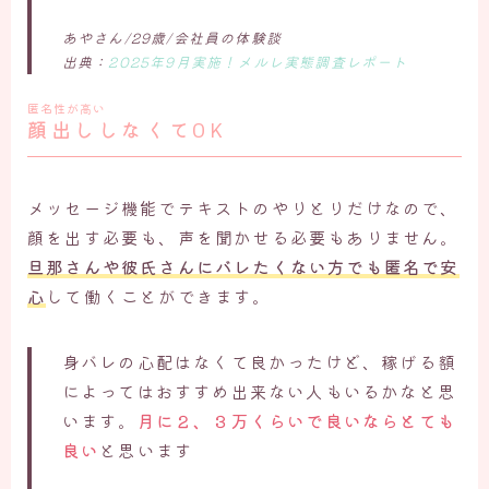
あやさん/29歳/会社員の体験談
出典：
2025年9月実施！メルレ実態調査レポート
匿名性が高い
顔出ししなくてOK
メッセージ機能でテキストのやりとりだけなので、
顔を出す必要も、声を聞かせる必要もありません。
旦那さんや彼氏さんにバレたくない方でも匿名で安
心
して働くことができます。
身バレの心配はなくて良かったけど、稼げる額
によってはおすすめ出来ない人もいるかなと思
います。
月に２、３万くらいで良いならとても
良い
と思います